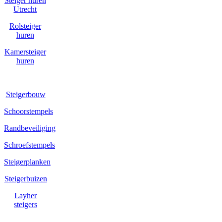
Steiger huren
Utrecht
Rolsteiger
huren
Kamersteiger
huren
STEIGERMATERIAAL
Steigerbouw
Schoorstempels
Randbeveiliging
Schroefstempels
Steigerplanken
Steigerbuizen
Layher
steigers
OVER ONS