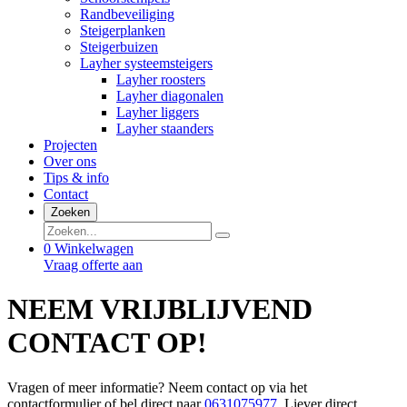
Randbeveiliging
Steigerplanken
Steigerbuizen
Layher systeemsteigers
Layher roosters
Layher diagonalen
Layher liggers
Layher staanders
Projecten
Over ons
Tips & info
Contact
Zoeken
0
Winkelwagen
Vraag offerte aan
NEEM VRIJBLIJVEND
CONTACT OP!
Vragen of meer informatie? Neem contact op via het
contactformulier of bel direct naar
0631075977
. Liever direct