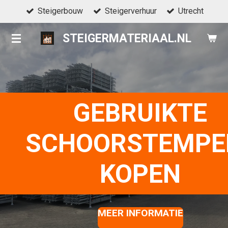
Steigerbouw
Steigerverhuur
Utrecht
Ga
direct
STEIGERMATERIAAL.NL
naar
de
hoofdinhoud
GEBRUIKTE
SCHOORSTEMPE
KOPEN
MEER INFORMATIE