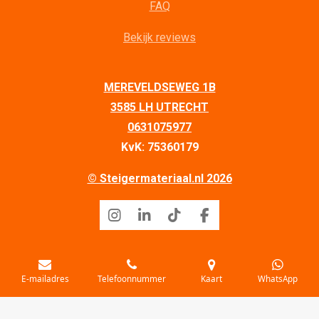
FAQ
Bekijk reviews
MEREVELDSEWEG 1B
3585 LH UTRECHT
0631075977
KvK: 75360179
© Steigermateriaal.nl 2026
I
L
T
F
n
i
i
a
s
n
k
c
Algemene Voorwaarden
|
Privacy
|
Sitemap
t
k
T
e
a
e
o
b
E-mailadres
Telefoonnummer
Kaart
WhatsApp
g
d
k
o
r
I
o
a
n
k