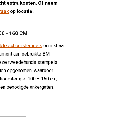
cht extra kosten. Of neem
raak
op locatie.
0 - 160 CM
ikte schoorstempels
onmisbaar.
ortiment aan gebruikte BM
 Deze tweedehands stempels
orden opgenomen, waardoor
schoorstempel 100 – 160 cm,
n en benodigde ankergaten.