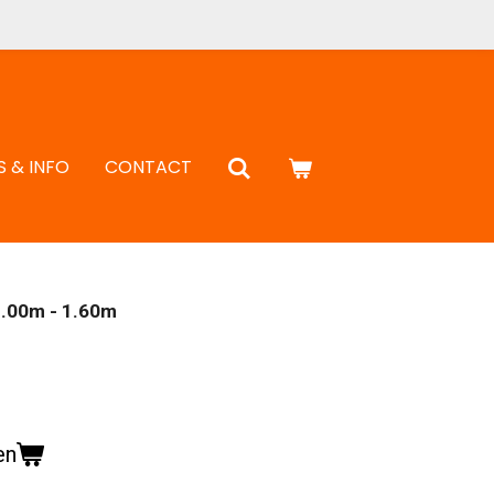
S & INFO
CONTACT
1.00m - 1.60m
en