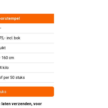
oorstempel
-
5,- incl. bok
uikt
- 160 cm
4 kilo
of per 50 stuks
tuks
 laten verzenden, voor