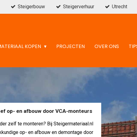
Steigerbouw
Steigerverhuur
Utrecht
MATERIAAL KOPEN
PROJECTEN
OVER ONS
TIP
usief op- en afbouw door VCA-monteurs
der zelf te monteren? Bij Steigermateriaal.nl
 vakkundige op- en afbouw en demontage door