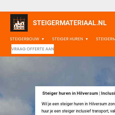
Ga
direct
naar
STEIGERMATERIAAL.NL
de
hoofdinhoud
STEIGERBOUW
STEIGER HUREN
STEIGER
VRAAG OFFERTE AAN
Steiger huren in Hilversum | Incl
Wil je een steiger huren in Hilversum zon
huur je een steiger inclusief transport,