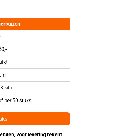
gerbuizen
-
0,-
uikt
 cm
 8 kilo
of per 50 stuks
tuks
zenden, voor levering rekent