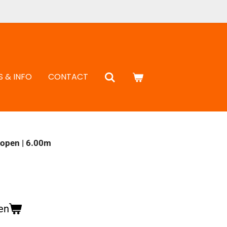
S & INFO
CONTACT
kopen | 6.00m
en