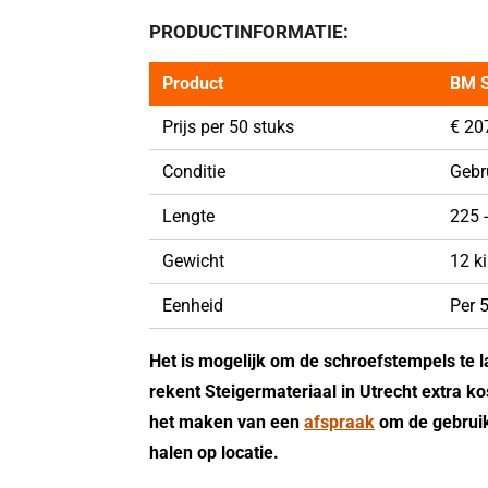
PRODUCTINFORMATIE:
Product
BM S
Prijs per 50 stuks
€ 207
Conditie
Gebr
Lengte
225 
Gewicht
12 ki
Eenheid
Per 
Het is mogelijk om de schroefstempels te l
rekent Steigermateriaal in Utrecht extra k
het maken van een
afspraak
om de gebruik
halen op locatie.