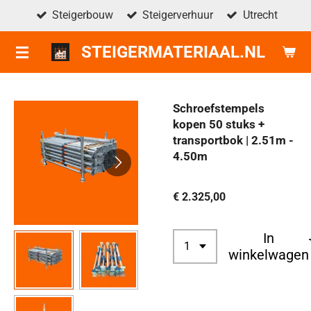
Steigerbouw
Steigerverhuur
Utrecht
Ga
direct
STEIGERMATERIAAL.NL
naar
de
hoofdinhoud
Schroefstempels
kopen 50 stuks +
transportbok | 2.51m -
4.50m
€ 2.325,00
In
winkelwagen