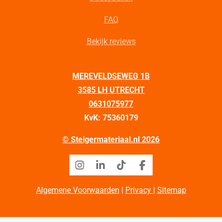
FAQ
Bekijk reviews
MEREVELDSEWEG 1B
3585 LH UTRECHT
0631075977
KvK: 75360179
© Steigermateriaal.nl 2026
I
L
T
F
n
i
i
a
s
n
k
c
Algemene Voorwaarden
|
Privacy
|
Sitemap
t
k
T
e
a
e
o
b
g
d
k
o