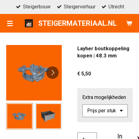
Steigerbouw
Steigerverhuur
Utrecht
Ga
direct
STEIGERMATERIAAL.NL
naar
de
hoofdinhoud
Layher boutkoppeling
kopen | 48.3 mm
€ 5,50
Extra mogelijkheden
In