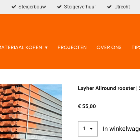
Steigerbouw
Steigerverhuur
Utrecht
MATERIAAL KOPEN
PROJECTEN
OVER ONS
TIP
Layher Allround rooster |
€ 55,00
In winkelwag