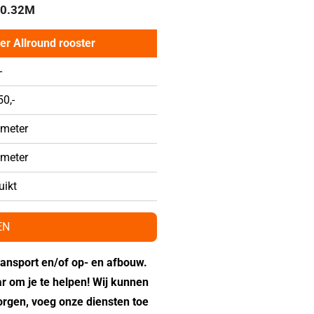
 0.32M
er Allround rooster
-
0,-
 meter
 meter
uikt
EN
transport en/of op- en afbouw.
ar om je te helpen! Wij kunnen
orgen, voeg onze diensten toe