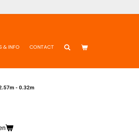
S & INFO
CONTACT
 2.57m - 0.32m
en