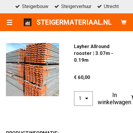
Steigerbouw
Steigerverhuur
Utrecht
Ga
direct
STEIGERMATERIAAL.NL
naar
de
hoofdinhoud
Layher Allround
rooster | 3.07m -
0.19m
€ 60,00
In
winkelwagen