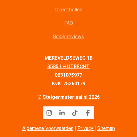
Direct bellen
FAQ
Bekijk reviews
MEREVELDSEWEG 1B
3585 LH UTRECHT
0631075977
KvK: 75360179
© Steigermateriaal.nl 2026
I
L
T
F
n
i
i
a
s
n
k
c
Algemene Voorwaarden
|
Privacy
|
Sitemap
t
k
T
e