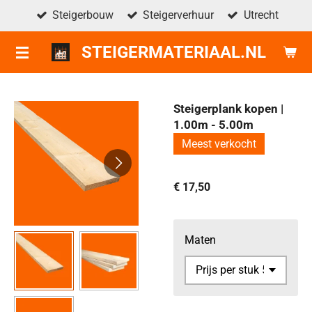
Steigerbouw
Steigerverhuur
Utrecht
Ga
direct
STEIGERMATERIAAL.NL
naar
de
hoofdinhoud
Steigerplank kopen |
1.00m - 5.00m
Meest verkocht
€ 17,50
Maten