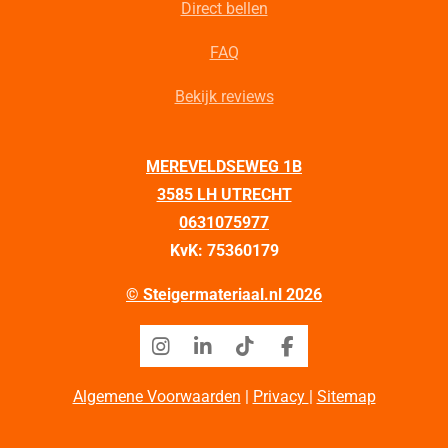
Direct bellen
FAQ
Bekijk reviews
MEREVELDSEWEG 1B
3585 LH UTRECHT
0631075977
KvK: 75360179
© Steigermateriaal.nl 2026
I
L
T
F
n
i
i
a
s
n
k
c
Algemene Voorwaarden
|
Privacy
|
Sitemap
t
k
T
e
a
e
o
b