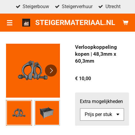
Steigerbouw
Steigerverhuur
Utrecht
Ga
direct
STEIGERMATERIAAL.NL
naar
de
hoofdinhoud
Verloopkoppeling
kopen | 48,3mm x
60,3mm
€ 10,00
Extra mogelijkheden