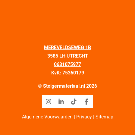
MEREVELDSEWEG 1B
3585 LH UTRECHT
0631075977
KvK: 75360179
© Steigermateriaal.nl 2026
I
L
T
F
n
i
i
a
s
n
k
c
Algemene Voorwaarden
|
Privacy
|
Sitemap
t
k
T
e
a
e
o
b
g
d
k
o