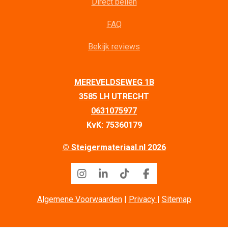
Direct bellen
FAQ
Bekijk reviews
MEREVELDSEWEG 1B
3585 LH UTRECHT
0631075977
KvK: 75360179
© Steigermateriaal.nl 2026
I
L
T
F
n
i
i
a
s
n
k
c
Algemene Voorwaarden
|
Privacy
|
Sitemap
t
k
T
e
a
e
o
b
g
d
k
o