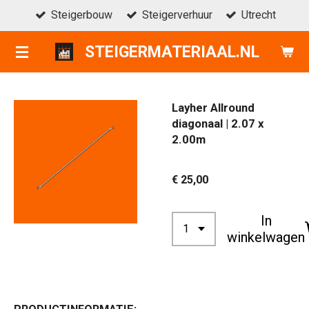
Steigerbouw
Steigerverhuur
Utrecht
Ga
direct
STEIGERMATERIAAL.NL
naar
de
hoofdinhoud
Layher Allround
diagonaal | 2.07 x
2.00m
€ 25,00
In
winkelwagen